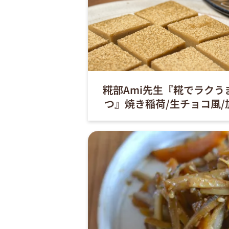
糀部Ami先生『糀でラクう
つ』焼き稲荷/生チョコ風