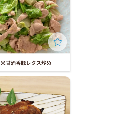
玄米甘酒香豚レタス炒め