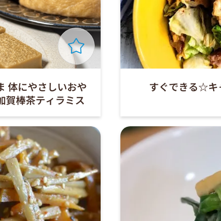
ま 体にやさしいおや
すぐできる☆キ
/加賀棒茶ティラミス