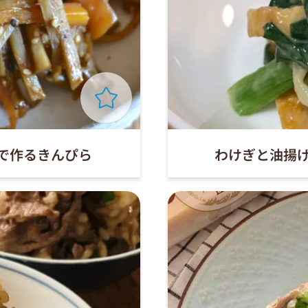
で作るきんぴら
わけぎと油揚げ