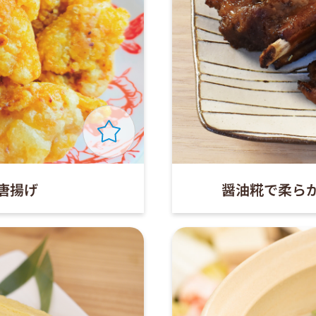
唐揚げ
醤油糀で柔ら