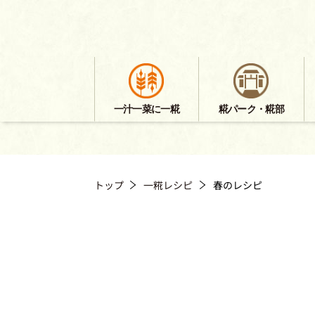
一汁一菜に一糀
糀パーク・糀部
トップ
一糀レシピ
春のレシピ