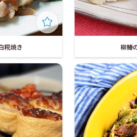
白糀焼き
柳鰆