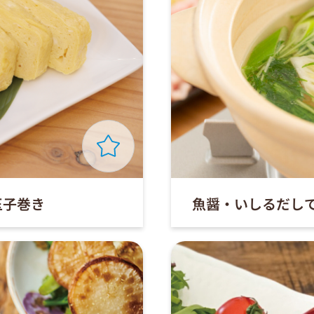
玉子巻き
魚醤・いしるだし