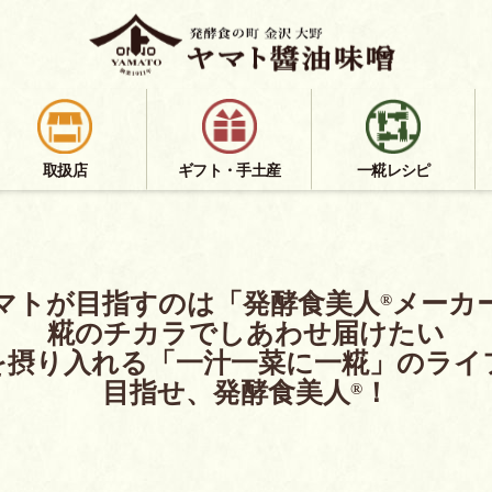
取扱店
ギフト・手土産
一糀レシピ
マトが目指すのは「発酵食美人
メーカ
®
糀のチカラでしあわせ届けたい
を摂り入れる「一汁一菜に一糀」のライ
目指せ、発酵食美人
！
®