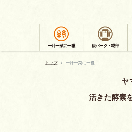
一汁一菜に一糀
糀パーク・糀部
トップ
一汁一菜に一糀
ヤ
活きた酵素