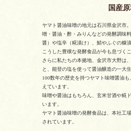
国産原
ヤマト醤油味噌の地元は石川県金沢市
噌・醤油・酢・みりんなどの発酵調味
醤）や塩辛（糀漬け）、鯖やふぐの糠
こうした豊穣な発酵食品が今も息づく
さらに私たちの本拠地、金沢市大野は
と、能登の塩を使って醤油醸造の一大
100数年の歴史を持つヤマト味噌醤油
えています。
味噌や醤油はもちろん、玄米甘酒や糀
います。
ヤマト醤油味噌の発酵食品は、本社工
されています。