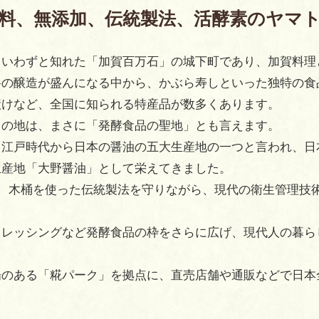
料、無添加、伝統製法、活酵素のヤマ
。いわずと知れた「加賀百万石」の城下町であり、加賀料理
料の醸造が盛んになる中から、かぶら寿しといった独特の食
漬けなど、全国に知られる特産品が数多くあります。
この地は、まさに「発酵食品の聖地」とも言えます。
、江戸時代から日本の醤油の五大生産地の一つと言われ、日
生産地「大野醤油」として栄えてきました。
も、木桶を使った伝統製法を守りながら、現代の衛生管理技
ドレッシングなど発酵食品の枠をさらに広げ、現代人の暮ら
場のある「糀パーク」を拠点に、直売店舗や通販などで日本