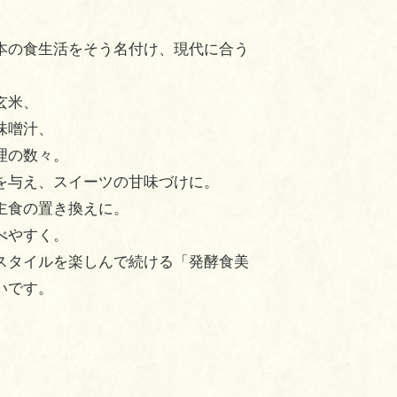
本の食生活をそう名付け、現代に合う
玄米、
味噌汁、
理の数々。
を与え、スイーツの甘味づけに。
主食の置き換えに。
べやすく。
スタイルを楽しんで続ける「発酵食美
いです。