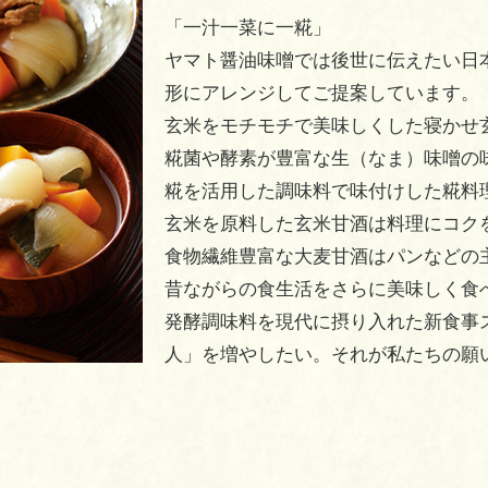
「一汁一菜に一糀」
ヤマト醤油味噌では後世に伝えたい日
形にアレンジしてご提案しています。
玄米をモチモチで美味しくした寝かせ
糀菌や酵素が豊富な生（なま）味噌の
糀を活用した調味料で味付けした糀料
玄米を原料した玄米甘酒は料理にコク
食物繊維豊富な大麦甘酒はパンなどの
昔ながらの食生活をさらに美味しく食
発酵調味料を現代に摂り入れた新食事
人」を増やしたい。それが私たちの願