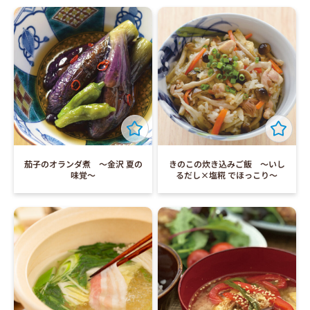
茄子のオランダ煮 ～金沢 夏の
きのこの炊き込みご飯 ～いし
味覚～
るだし×塩糀 でほっこり～