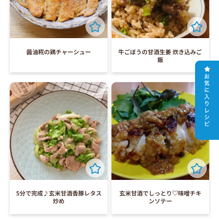
醤油糀の鶏チャーシュー
牛ごぼうの甘酒生姜 炊き込みご
飯
5分で完成♪玄米甘酒香豚レタス
玄米甘酒でしっとり♡味噌チキ
炒め
ンソテー