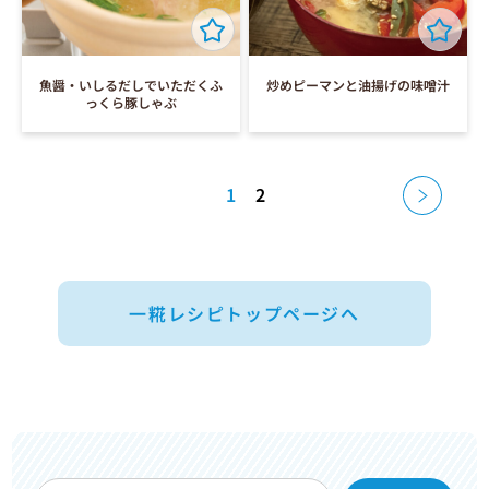
魚醤・いしるだしでいただくふ
炒めピーマンと油揚げの味噌汁
っくら豚しゃぶ
投
1
2
稿
ナ
ビ
ゲ
ー
シ
ョ
一糀レシピトップページへ
ン