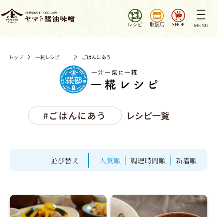
ナ
ビ
レシピ
取扱店
SHOP
MENU
ゲ
ー
シ
トップ
一糀レシピ
ごはんにあう
ョ
ン
を
切
り
#ごはんにあう
レシピ一覧
替
え
並び替え
人気順
調理時間順
新着順