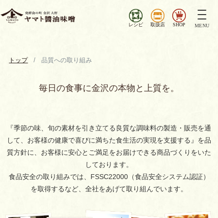
ナ
ビ
レシピ
取扱店
SHOP
MENU
ゲ
ー
シ
トップ
品質への取り組み
ョ
ン
毎日の食事に金沢の本物と上質を。
を
切
り
替
『季節の味、旬の素材を引き立てる良質な調味料の製造・販売を通
え
して、
お客様の健康で喜びに満ちた食生活の実現を支援する』を品
質方針に、
お客様に安心とご満足をお届けできる商品づくりをいた
しております。
食品安全の取り組みでは、FSSC22000（食品安全システム認証）
を取得するなど、
全社をあげて取り組んでいます。