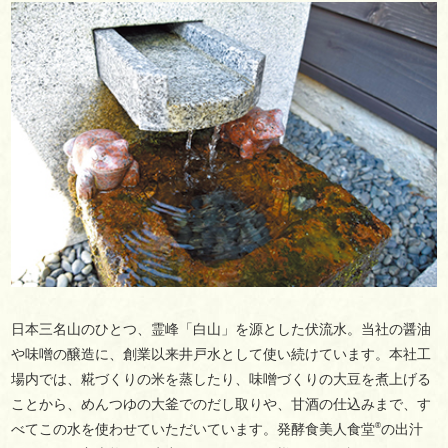
日本三名山のひとつ、霊峰「白山」を源とした伏流水。当社の醤油
や味噌の醸造に、創業以来井戸水として使い続けています。本社工
場内では、糀づくりの米を蒸したり、味噌づくりの大豆を煮上げる
ことから、めんつゆの大釜でのだし取りや、甘酒の仕込みまで、す
®
べてこの水を使わせていただいています。発酵食美人食堂
の出汁