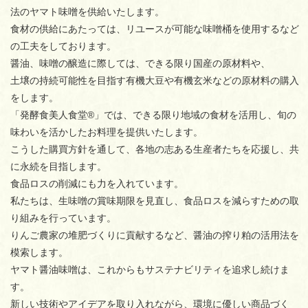
法のヤマト味噌を供給いたします。
食材の供給にあたっては、リユースが可能な味噌桶を使用するなど
の工夫をしております。
醤油、味噌の醸造に際しては、できる限り国産の原材料や、
土壌の持続可能性を目指す有機大豆や有機玄米などの原材料の購入
をします。
「発酵食美人食堂®」では、できる限り地域の食材を活用し、旬の
味わいを活かしたお料理を提供いたします。
こうした購買方針を通して、各地の志ある生産者たちを応援し、共
に永続を目指します。
食品ロスの削減にも力を入れています。
私たちは、生味噌の賞味期限を見直し、食品ロスを減らすための取
り組みを行っています。
りんご農家の堆肥づくりに貢献するなど、醤油の搾り粕の活用法を
模索します。
ヤマト醤油味噌は、これからもサステナビリティを追求し続けま
す。
新しい技術やアイデアを取り入れながら、環境に優しい商品づく