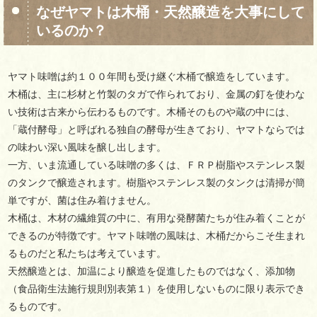
なぜヤマトは木桶・天然醸造を大事にして
いるのか？
ヤマト味噌は約１００年間も受け継ぐ木桶で醸造をしています。
木桶は、主に杉材と竹製のタガで作られており、金属の釘を使わな
い技術は古来から伝わるものです。木桶そのものや蔵の中には、
「蔵付酵母」と呼ばれる独自の酵母が生きており、ヤマトならでは
の味わい深い風味を醸し出します。
一方、いま流通している味噌の多くは、ＦＲＰ樹脂やステンレス製
のタンクで醸造されます。樹脂やステンレス製のタンクは清掃が簡
単ですが、菌は住み着けません。
木桶は、木材の繊維質の中に、有用な発酵菌たちが住み着くことが
できるのが特徴です。ヤマト味噌の風味は、木桶だからこそ生まれ
るものだと私たちは考えています。
天然醸造とは、加温により醸造を促進したものではなく、添加物
（食品衛生法施行規則別表第１）を使用しないものに限り表示でき
るものです。