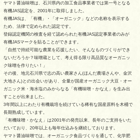
ヤマト醤油味噌は、石川県内の加工食品事業者では第一号となる
有機JAS認定を、2001年に取得しました。
有機JASは、「有機」・「オーガニック」などの名称を表示する
ため、法律で定められた認定です。
登録認定機関の検査を経て認められた有機JAS認定事業者のみが
有機JASマークを貼ることができます。
「自然で持続可能な農業を応援したい、そんなものづくりができ
ないだろうか？味噌蔵として、考え得る限り高品質なオーガニッ
ク味噌を作りたい！」
その後、地元石川県で志の高い農家さん(ほんだ農場さんや、金沢
大地さん)との出会いがあり、全量が国産オーガニック大豆・オー
ガニック米・海水塩のみからなる「有機味噌・かなえ」を生み出
すことが出来ました。
3年間以上にわたり有機栽培を続けている稀有な国産原料を木桶で
長期熟成しています。
「有機味噌・かなえ」は2001年の発売以来、長年のご支持をいた
だいており、20年以上も毎年仕込みを継続しております。
ヤマト醤油味噌では、オーガニック食品づくりを通して、化学肥