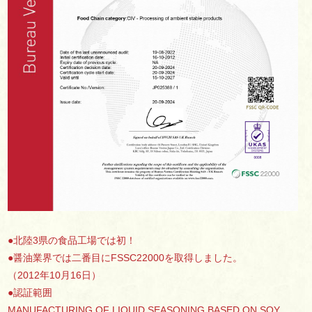
●北陸3県の食品工場では初！
●醤油業界では二番目にFSSC22000を取得しました。
（2012年10月16日）
●認証範囲
MANUFACTURING OF LIQUID SEASONING BASED ON SOY