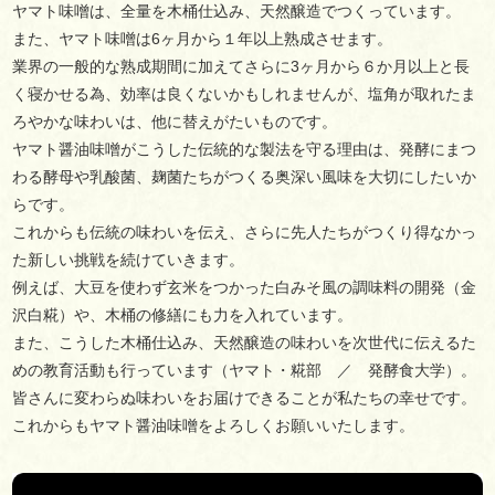
ヤマト味噌は、全量を木桶仕込み、天然醸造でつくっています。
また、ヤマト味噌は6ヶ月から１年以上熟成させます。
業界の一般的な熟成期間に加えてさらに3ヶ月から６か月以上と長
く寝かせる為、効率は良くないかもしれませんが、塩角が取れたま
ろやかな味わいは、他に替えがたいものです。
ヤマト醤油味噌がこうした伝統的な製法を守る理由は、発酵にまつ
わる酵母や乳酸菌、麹菌たちがつくる奥深い風味を大切にしたいか
らです。
これからも伝統の味わいを伝え、さらに先人たちがつくり得なかっ
た新しい挑戦を続けていきます。
例えば、大豆を使わず玄米をつかった白みそ風の調味料の開発（金
沢白糀）や、木桶の修繕にも力を入れています。
また、こうした木桶仕込み、天然醸造の味わいを次世代に伝えるた
めの教育活動も行っています（ヤマト・糀部 ／ 発酵食大学）。
皆さんに変わらぬ味わいをお届けできることが私たちの幸せです。
これからもヤマト醤油味噌をよろしくお願いいたします。