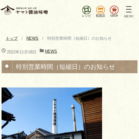
ナ
ビ
レシピ
取扱店
SHOP
MENU
ゲ
ー
シ
トップ
NEWS
特別営業時間（短縮日）のお知らせ
ョ
ン
NEWS
2022年11月18日
を
切
特別営業時間（短縮日）のお知らせ
り
替
え