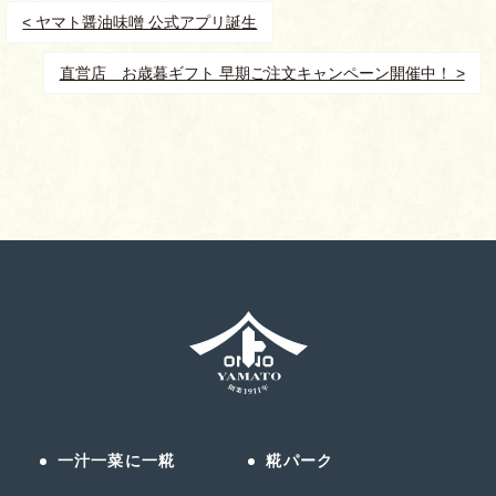
< ヤマト醤油味噌 公式アプリ誕生
直営店 お歳暮ギフト 早期ご注文キャンペーン開催中！ >
一汁一菜に一糀
糀パーク