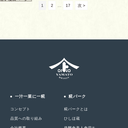
1
2
…
17
次 >
一汁一菜に一糀
糀パーク
コンセプト
糀パークとは
品質への取り組み
ひしほ蔵
会社概要
発酵食美人食堂®