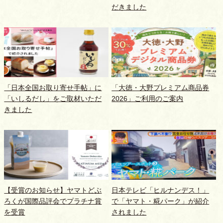
だきました
「日本全国お取り寄せ手帖」に
「大徳・大野プレミアム商品券
「いしるだし」をご取材いただ
2026」ご利用のご案内
きました
【受賞のお知らせ】ヤマトどぶ
日本テレビ「ヒルナンデス！」
ろくが国際品評会でプラチナ賞
で「ヤマト・糀パーク」が紹介
を受賞
されました