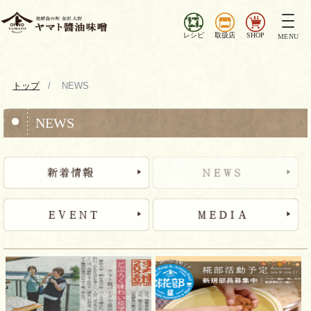
ナ
ビ
レシピ
取扱店
SHOP
MENU
ゲ
ー
シ
トップ
NEWS
ョ
ン
NEWS
を
切
り
替
え