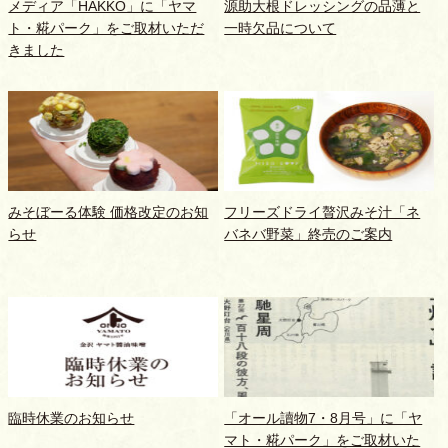
メディア「HAKKO」に「ヤマ
源助大根ドレッシングの品薄と
ト・糀パーク」をご取材いただ
一時欠品について
きました
みそぼーる体験 価格改定のお知
フリーズドライ贅沢みそ汁「ネ
らせ
バネバ野菜」終売のご案内
臨時休業のお知らせ
「オール讀物7・8月号」に「ヤ
マト・糀パーク」をご取材いた