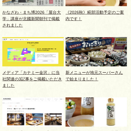
かなざわ・まち博2026「屋台大
《2026秋》糀部活動予定のご案
学」講座が北國新聞朝刊で掲載
内です！
されました
メディア「カナミー金沢」に当
新メニューが地元スーパーさん
社関連の3記事をご掲載いただき
で始まりました！
ました