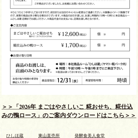
＞＞「2026年 まごはやさしいこ 糀おせち、糀仕込
みの鴨ロース」のご案内ダウンロードはこちら＞＞
ひしほ蔵
東山直売所
発酵食美人食堂