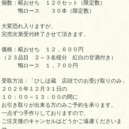
個数：糀おせち １２０セット（限定数）
鴨ロース ３０本（限定数）
大変恐れ入りますが、
完売次第受付終了させて頂きます。
価格：糀おせち １２，６００円
（２３品目 ２～３名様分 紅白の甘酒付き）
鴨ロース １，７００円
受取方法：「ひしほ蔵 店頭でのお受け取りのみ」
２０２５年１２月３１日の
１０：００～１３：００の間に
お引き取りが出来る方のみご予約を承ります。
一点ずつ手作りしておりますので、
ご注文後のキャンセルはどうかご遠慮くださいま
せ。