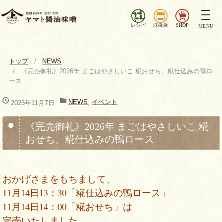
ナ
ビ
レシピ
取扱店
SHOP
MENU
ゲ
ー
シ
トップ
NEWS
ョ
《完売御礼》2026年 まごはやさしいこ 糀おせち、糀仕込みの鴨ロ
ン
ース
を
切
NEWS
イベント
2025年11月7日
,
り
替
《完売御礼》2026年 まごはやさしいこ 糀
え
おせち、糀仕込みの鴨ロース
おかげさまをもちまして、
11月14日13：30「糀仕込みの鴨ロース」
11月14日14：00「糀おせち」は
完売いたしました。