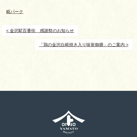
糀パーク
< 金沢駅百番街 感謝祭のお知らせ
「鶏の金沢白糀焼き入り味覚御膳」のご案内 >