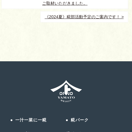
ご取材いただきました。
《2024夏》糀部活動予定のご案内です！ >
一汁一菜に一糀
糀パーク