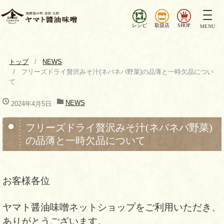
ナ
ビ
レシピ
取扱店
SHOP
MENU
ゲ
ー
シ
トップ
NEWS
ョ
フリーズドライ贅沢みそ汁(ネバネバ野菜)の品薄と一時欠品につい
ン
て
を
切
NEWS
2024年4月5日
り
替
フリーズドライ贅沢みそ汁(ネバネバ野菜)
え
の品薄と一時欠品について
お客様各位
ヤマト醤油味噌ネットショップをご利用いただき、
ありがとうございます。