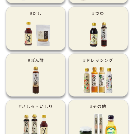
#だし
#つゆ
#ぽん酢
#ドレッシング
#いしる・いしり
#その他