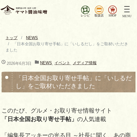
ナ
ビ
レシピ
取扱店
SHOP
MENU
ゲ
ー
シ
トップ
NEWS
ョ
「日本全国お取り寄せ手帖」に「いしるだし」をご取材いただき
ン
ました
を
切
NEWS
イベント
メディア情報
2026年6月3日
,
,
り
替
「日本全国お取り寄せ手帖」に「いしるだ
え
し」をご取材いただきました
このたび、グルメ・お取り寄せ情報サイト
「日本全国お取り寄せ手帖」
の人気連載
「編集長アッキーの光る目 ～社長に聞く、あの商