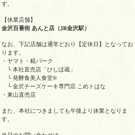
す。
【休業店舗】
金沢百番街 あんと店（JR金沢駅）
なお、下記店舗は通常どおり【定休日】となってお
ります。
・ヤマト・糀パーク
└ 本社直売店「ひしほ蔵」
└ 発酵食美人食堂®
└ 金沢チーズケーキ専門店 こめトはな
・東山直売店
また、本社につきましても午後より休業となりま
す。
当日のお問い合わせは、