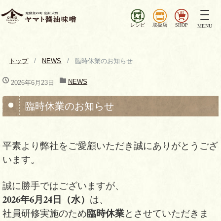
ナ
ビ
レシピ
取扱店
SHOP
MENU
ゲ
ー
シ
トップ
NEWS
臨時休業のお知らせ
ョ
ン
NEWS
2026年6月23日
を
切
臨時休業のお知らせ
り
替
え
平素より弊社をご愛顧いただき誠にありがとうござ
います。
誠に勝手ではございますが、
2026年6月24日（水）
は、
臨時休業
社員研修実施のため
とさせていただきま