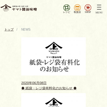
ナ
ビ
レシピ
取扱店
SHOP
MENU
ゲ
ー
シ
トップ
NEWS
ョ
ン
を
切
り
替
え
2020年06月08日
◆ 紙袋・レジ袋有料化のお知らせ ◆