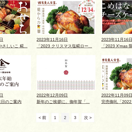
7日
2023年11月16日
2023年11月16
さしいこ 糀...
「2023 クリスマス塩糀ロー...
「2023 X'mas 
9日
2022年12月09日
2022年11月09
業日のご案内
新年のご挨拶に。御年賀「...
完売御礼「2022
< 前
1
2
3
次 >