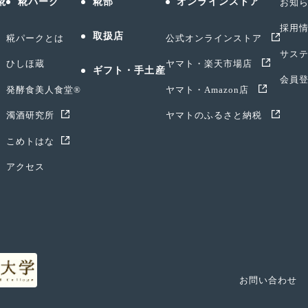
糀
糀パーク
糀部
オンラインストア
お知
採用
取扱店
糀パークとは
公式オンラインストア
サス
ひしほ蔵
ヤマト・楽天市場店
ギフト・手土産
会員
発酵食美人食堂®
ヤマト・Amazon店
濁酒研究所
ヤマトのふるさと納税
こめトはな
アクセス
お問い合わせ