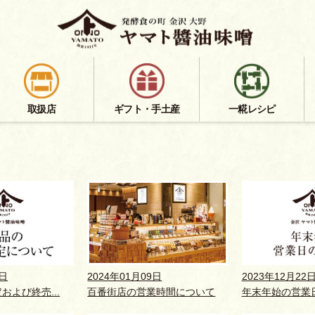
取扱店
ギフト・手土産
一糀レシピ
3日
2024年01月09日
2023年12月22
および終売...
百番街店の営業時間について
年末年始の営業