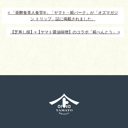
< 「発酵食美人食堂®」「ヤマト・糀パーク」が「オズマガジ
ン トリップ」誌に掲載されました。
【芝寿し様】×【ヤマト醤油味噌】のコラボ「糀べんとう」 >