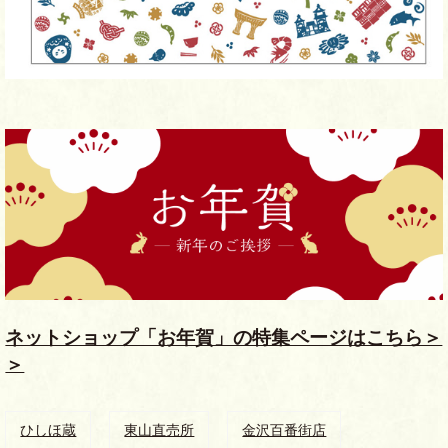
ネットショップ「お年賀」の特集ページはこちら＞
＞
ひしほ蔵
東山直売所
金沢百番街店