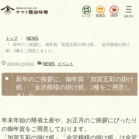
ナ
ビ
レシピ
取扱店
SHOP
MENU
ゲ
ー
シ
トップ
NEWS
ョ
新年のご挨拶に。御年賀「加賀五彩の掛け紙」「金沢模様の掛け
ン
紙」2種をご用意しました。
を
切
NEWS
イベント
2022年12月9日
,
り
替
新年のご挨拶に。御年賀「加賀五彩の掛け
え
紙」「金沢模様の掛け紙」2種をご用意し
ました。
年末年始の帰省土産や、お正月のご挨拶にぴったり
の御年賀をご用意しております。
「加賀五彩の掛け紙」「金沢模様の掛け紙」は金沢