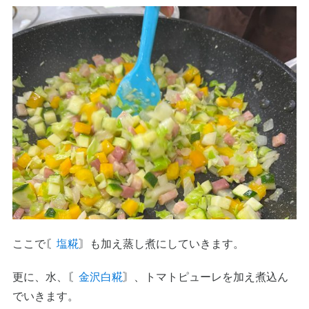
ここで〘
塩糀
〙も加え蒸し煮にしていきます。
更に、水、〘
金沢白糀
〙、トマトピューレを加え煮込ん
でいきます。