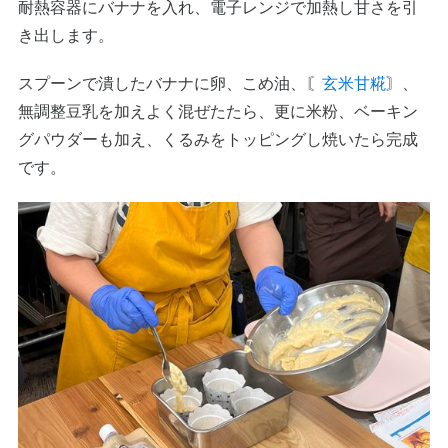
耐熱容器にバナナを入れ、電子レンジで加熱し甘さを引
き出します。
スプーンで潰したバナナに卵、こめ油、〘
玄米甘糀
〙、
無調整豆乳を加えよく混ぜたたら、更に米粉、ベーキン
グパウダーも加え、くるみをトッピングし焼いたら完成
です。