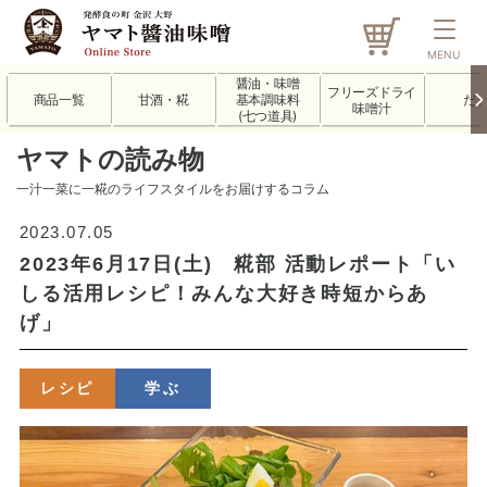
MENU
醤油・味噌
フリーズドライ
商品一覧
甘酒・糀
基本調味料
だ
味噌汁
(七つ道具)
ヤマトの読み物
一汁一菜に一糀のライフスタイルをお届けするコラム
2023.07.05
2023年6月17日(土) 糀部 活動レポート「い
しる活用レシピ！みんな大好き時短からあ
げ」
レシピ
学ぶ