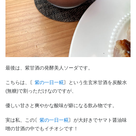
最後は、紫甘酒の発酵美人ソーダです。
こちらは、〘
紫の一日一糀
〙という生玄米甘酒を炭酸水
(無糖)で割っただけなのですが、
優しい甘さと爽やかな酸味が癖になる飲み物です。
実は私、この〘
紫の一日一糀
〙が大好きでヤマト醤油味
噌の甘酒の中でもイチオシです！