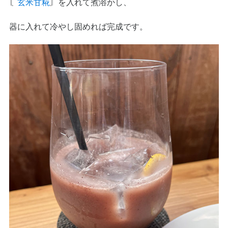
〘
玄米甘糀
〙を入れて煮溶かし、
器に入れて冷やし固めれば完成です。