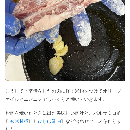
こうして下準備をしたお肉に軽く米粉をつけてオリーブ
オイルとニンニクでじっくりと焼いていきます。
お肉を焼いたときに出た美味しい肉汁と、バルサミコ酢
〘
玄米甘糀
〙〘
ひしほ醤油
〙など合わせソースを作りま
した。