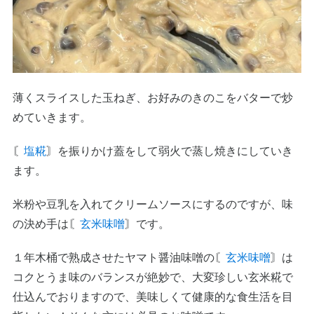
薄くスライスした玉ねぎ、お好みのきのこをバターで炒
めていきます。
〘
塩糀
〙を振りかけ蓋をして弱火で蒸し焼きにしていき
ます。
米粉や豆乳を入れてクリームソースにするのですが、味
の決め手は〘
玄米味噌
〙です。
１年木桶で熟成させたヤマト醤油味噌の〘
玄米味噌
〙は
コクとうま味のバランスが絶妙で、大変珍しい玄米糀で
仕込んでおりますので、美味しくて健康的な食生活を目