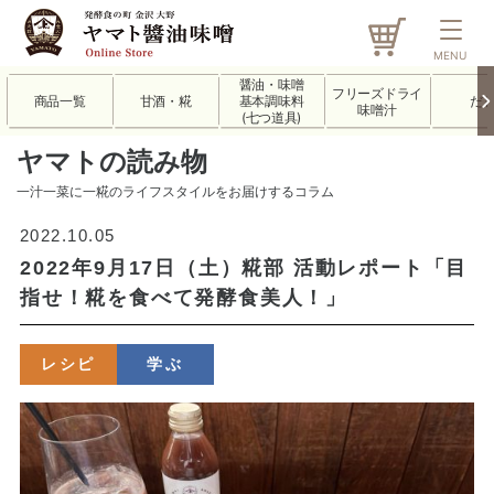
MENU
醤油・味噌
フリーズドライ
商品一覧
甘酒・糀
基本調味料
だ
味噌汁
(七つ道具)
ヤマトの読み物
一汁一菜に一糀のライフスタイルをお届けするコラム
2022.10.05
2022年9月17日（土）糀部 活動レポート「目
指せ！糀を食べて発酵食美人！」
レシピ
学ぶ