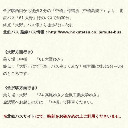
金沢駅西口から徒歩３分の「中橋」停留所（中橋高架下）より、北
鉄バス「61 大野」行のバスで約30分。
終点「大野」バス停より徒歩3分～8分。
北鉄バス 路線バス情報：
http://www.hokutetsu.co.jp/route-bus
《大野方面行き》
乗り場：中橋 「61 大野ゆき」
終点：「大野」にて下車、バス停よりみなと橋方面に徒歩3分～8分
のところです。
《金沢駅方面行き》
乗り場：大野 「34 高尾ゆき／金沢工業大学ゆき」
金沢駅へお越しの方は、「中橋」で降車ください。
※
北鉄バスサイト
にて、時刻をお確かめの上ご利用くださいませ。