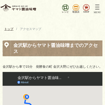
ナ
ビ
レシピ
取扱店
SHOP
MENU
ゲ
ー
シ
トップ
アクセスマップ
ョ
ン
を
金沢駅からヤマト醤油味噌までのアクセ
切
ス
り
替
え
金沢駅から車で15分 発酵食の町 金沢大野にぜひお越しください。