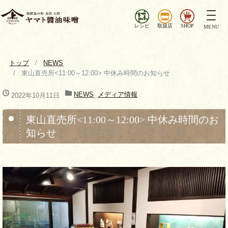
ナ
ビ
レシピ
取扱店
SHOP
MENU
ゲ
ー
シ
トップ
NEWS
ョ
東山直売所<11:00～12:00> 中休み時間のお知らせ
ン
を
NEWS
メディア情報
2022年10月11日
,
切
り
東山直売所<11:00～12:00> 中休み時間のお
替
知らせ
え