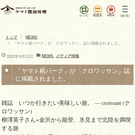
ナ
ビ
レシピ
取扱店
SHOP
MENU
ゲ
ー
シ
トップ
NEWS
ョ
「ヤマト糀パーク」が「クロワッサン」誌に掲載されました。
ン
を
NEWS
メディア情報
2022年9月12日
,
切
り
「ヤマト糀パーク」が「クロワッサン」誌
替
に掲載されました。
え
雑誌 いつか行きたい美味しい旅。 — croissant (ク
ロワッサン)
柳澤英子さん×金沢から能登、氷見まで北陸を満喫
する旅