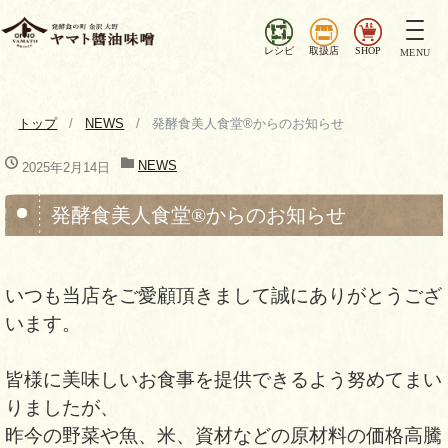
ナ
ビ
レシピ
取扱店
SHOP
MENU
ゲ
ー
シ
トップ
NEWS
発酵食美人食堂®からのお知らせ
ョ
ン
NEWS
2025年2月14日
を
切
発酵食美人食堂®からのお知らせ
り
替
え
いつも当店をご愛顧頂きまして誠にありがとうござ
います。
皆様に美味しいお食事を提供できるよう努めてまい
りましたが、
昨今の野菜や魚、米、資材などの原材料の価格高騰