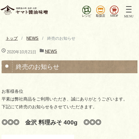
ナ
ビ
レシピ
取扱店
SHOP
MENU
ゲ
ー
シ
トップ
NEWS
終売のお知らせ
ョ
ン
NEWS
2020年10月21日
を
切
終売のお知らせ
り
替
え
お客様各位
平素は弊社商品をご利用いただき、誠にありがとうございます。
下記にて終売のお知らせをさせていただきます。
◎◎◎ 金沢 料理みそ 400g ◎◎◎