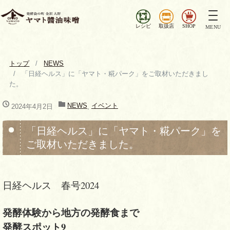
ナ
ビ
レシピ
取扱店
SHOP
MENU
ゲ
ー
シ
トップ
NEWS
ョ
「日経ヘルス」に「ヤマト・糀パーク」をご取材いただきまし
ン
た。
を
切
NEWS
イベント
2024年4月2日
,
り
替
「日経ヘルス」に「ヤマト・糀パーク」を
え
ご取材いただきました。
日経ヘルス 春号2024
発酵体験から地方の発酵食まで
発酵スポット9