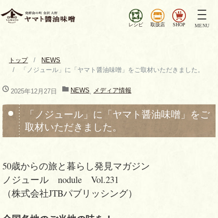
ナ
ビ
レシピ
取扱店
SHOP
MENU
ゲ
ー
シ
トップ
NEWS
ョ
「ノジュール」に「ヤマト醤油味噌」をご取材いただきました。
ン
を
NEWS
メディア情報
2025年12月27日
,
切
り
「ノジュール」に「ヤマト醤油味噌」をご
替
取材いただきました。
え
50歳からの旅と暮らし発見マガジン
ノジュール nodule Vol.231
（株式会社JTBパブリッシング）