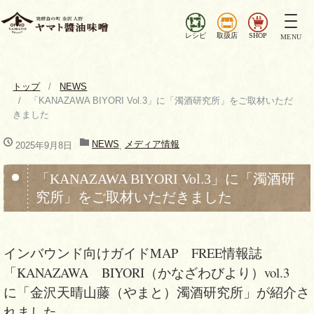
ナ
ビ
レシピ
取扱店
SHOP
MENU
ゲ
ー
シ
トップ
NEWS
ョ
「KANAZAWA BIYORI Vol.3」に「濁酒研究所」をご取材いただ
ン
きました
を
切
NEWS
メディア情報
2025年9月8日
,
り
替
「KANAZAWA BIYORI Vol.3」に「濁酒研
え
究所」をご取材いただきました
インバウンド向けガイドMAP FREE情報誌
「KANAZAWA BIYORI（かなざわびより）vol.3
に「金沢天晴山藤（やまと）濁酒研究所」が紹介さ
れました。