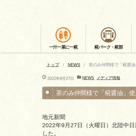
一汁一菜に一糀
糀パーク・糀部
トップ
NEWS
茶のみ仲間様で「糀醤油
NEWS
メディア情報
2022年9月27日
,
茶のみ仲間様で「糀醤油」使
地元新聞
2022年9月27日（火曜日）北陸
した。