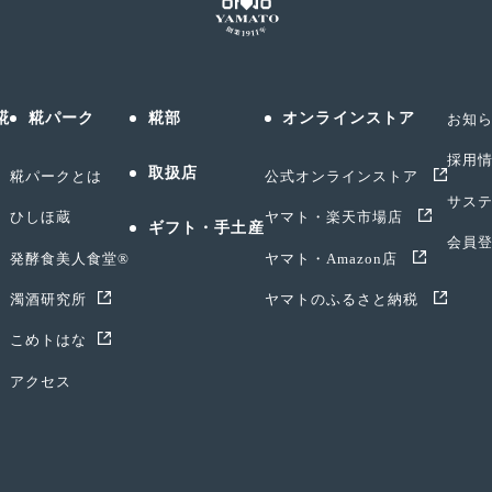
糀
糀パーク
糀部
オンラインストア
お知
採用
取扱店
糀パークとは
公式オンラインストア
サス
ひしほ蔵
ヤマト・楽天市場店
ギフト・手土産
会員
発酵食美人食堂®
ヤマト・Amazon店
濁酒研究所
ヤマトのふるさと納税
こめトはな
アクセス