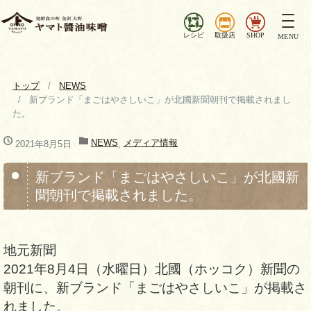
ナ
ビ
レシピ
取扱店
SHOP
MENU
ゲ
ー
シ
トップ
NEWS
ョ
新ブランド「まごはやさしいこ」が北國新聞朝刊で掲載されまし
ン
た。
を
切
NEWS
メディア情報
2021年8月5日
,
り
替
新ブランド「まごはやさしいこ」が北國新
え
聞朝刊で掲載されました。
地元新聞
2021年8月4日（水曜日）北國（ホッコク）新聞の
朝刊に、新ブランド「まごはやさしいこ」が掲載さ
れました。