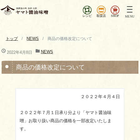
ナ
ビ
レシピ
取扱店
SHOP
MENU
ゲ
ー
シ
トップ
NEWS
商品の価格改定について
ョ
ン
NEWS
2022年4月8日
を
切
商品の価格改定について
り
替
え
２０２２年４月４日
２０２２年７月１日承り分より「ヤマト醤油味
噌」お取り扱い商品の価格を一部改定いたしま
す。