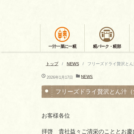
一汁一菜に一糀
糀パーク・糀部
トップ
NEWS
フリーズドライ贅沢とん
NEWS
2026年1月17日
フリーズドライ贅沢とん汁（
お客様各位
拝啓 貴社益々ご清栄のこととお慶