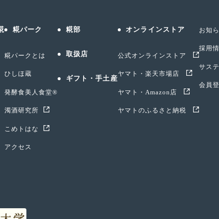
糀
糀パーク
糀部
オンラインストア
お知
採用
取扱店
糀パークとは
公式オンラインストア
サス
ひしほ蔵
ヤマト・楽天市場店
ギフト・手土産
会員
発酵食美人食堂®
ヤマト・Amazon店
濁酒研究所
ヤマトのふるさと納税
こめトはな
アクセス