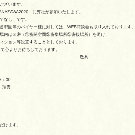
ございます。
NAZAWA2020 に弊社が参加いたします。
てなし」です。
首都圏等のバイヤー様に対しては、WEB商談会も取り入れております
場内は３密（①密閉空間②密集場所③密接場所）を避け、
ィション等設置することとしております。
にて心よりお待ちしております。
具
：00
・瑞雲」
ただけます。