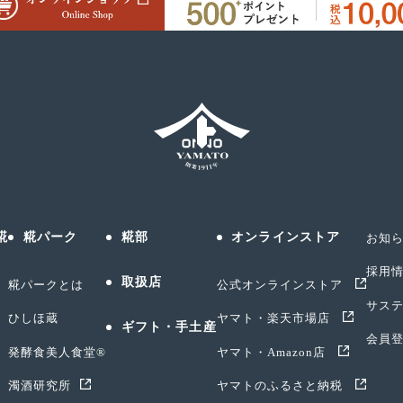
糀
糀パーク
糀部
オンラインストア
お知
採用
取扱店
糀パークとは
公式オンラインストア
サス
ひしほ蔵
ヤマト・楽天市場店
ギフト・手土産
会員
発酵食美人食堂®
ヤマト・Amazon店
濁酒研究所
ヤマトのふるさと納税