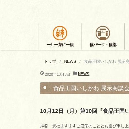
一汁一菜に一糀
糀パーク・糀部
トップ
NEWS
食品王国いしかわ 展示
NEWS
2020年10月3日
食品王国いしかわ 展示商談
10月12日（月）第10回『食品王国い
拝啓 貴社ますますご盛栄のこととお慶び申し上