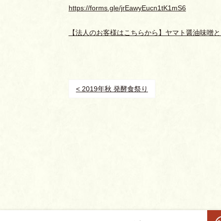
https://forms.gle/jrEawyEucn1tK1mS6
【法人のお客様はこちらから】ヤマト醤油味噌と
< 2019年秋 発酵食祭り