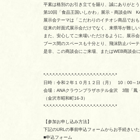
平素は格別のお引き立てを賜り、誠にありがとう
第10回「食品王国いしかわ」展示・商談会IN KA
展示会テーマは「こだわりのイチオシ商品でおも
従来の対面式展示会だけでなく、来県等が難しい
また、安心してご来場いただけるように、展示会
ブース間のスペースも十分とり、飛沫防止パーテ
是非、この商談会にご来場、またはWEB商談会
敬
*-*-*-*-*-*-*-*-*-*-*-*-*-*-*-*-*-*-*-*-*-*-*-*
日時：令和２年１０月１２日（月） 10：00～16
会場：ANAクラウンプラザホテル金沢 3階「鳳
（金沢市昭和町16-3）
*-*-*-*-*-*-*-*-*-*-*-*-*-*-*-*-*-*-*-*-*-*-*-*
【参加お申し込み方法】
下記のURLの事前申込フォームからお手続きい
■申込フォーム