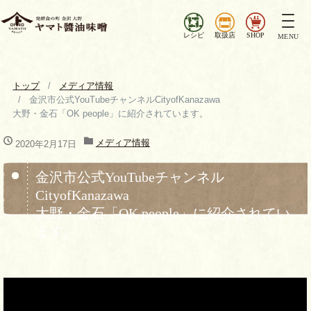
ナ
ビ
レシピ
取扱店
SHOP
MENU
ゲ
ー
シ
トップ
メディア情報
ョ
金沢市公式YouTubeチャンネルCityofKanazawa
ン
大野・金石「OK people」に紹介されています。
を
切
メディア情報
2020年2月17日
り
替
金沢市公式YouTubeチャンネル
え
CityofKanazawa
大野・金石「OK people」に紹介されてい
ます。