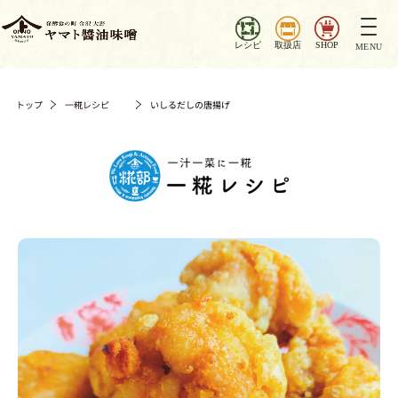
ナ
ビ
レシピ
取扱店
SHOP
MENU
ゲ
ー
シ
トップ
一糀レシピ
いしるだしの唐揚げ
ョ
ン
を
切
り
替
え