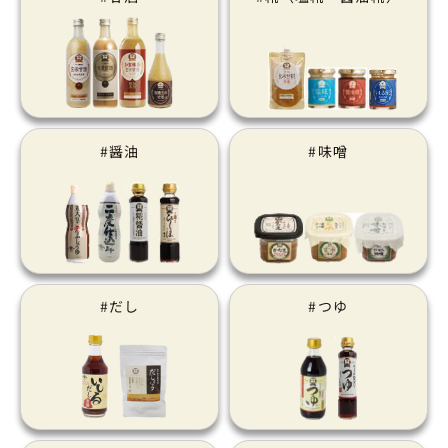
#醤油
#味噌
#だし
#つゆ