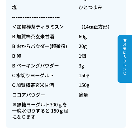
塩
ひとつまみ
---------------------------
＜加賀棒茶ティラミス＞
（14㎝正方形）
B 加賀棒茶玄米甘酒
60g
B おからパウダー(超微粉)
20g
B 卵
1個
B ベーキングパウダー
3g
C 水切りヨーグルト
150g
C 加賀棒茶玄米甘酒
150g
ココアパウダー
適量
※無糖ヨーグルト300ｇを
一晩水切りすると 150ｇ程
になります