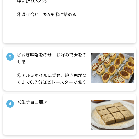
中に折り入れる
④混ぜ合わせたAを③に詰める
⑤ねぎ味噌をのせ、お好みで★をの
3
せる
⑥アルミホイルに乗せ、焼き色がつ
くまで6.７分ほどトースターで焼く
＜生チョコ風＞
4