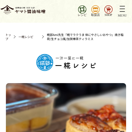
ナ
ビ
レシピ
取扱店
SHOP
MENU
ゲ
ー
シ
トッ
糀部Ami先生『糀でラクうま 体にやさしいおやつ』焼き稲
一糀レシピ
プ
荷/生チョコ風/加賀棒茶ティラミス
ョ
ン
を
切
り
替
え