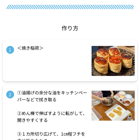
作り方
＜焼き稲荷＞
1
①油揚げの余分な油をキッチンペー
2
パーなどで拭き取る
②めん棒で伸ばすように転がして、
開きやすくする
③１カ所切り広げて、1㎝程フチを