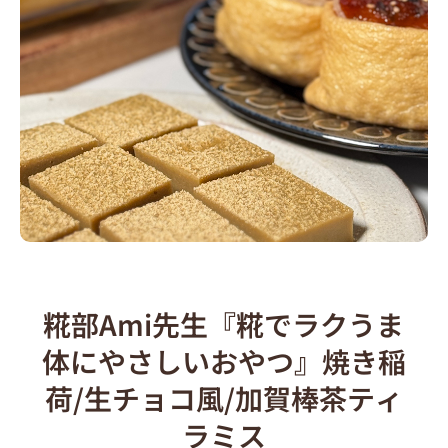
糀部Ami先生『糀でラクうま
体にやさしいおやつ』焼き稲
荷/生チョコ風/加賀棒茶ティ
ラミス