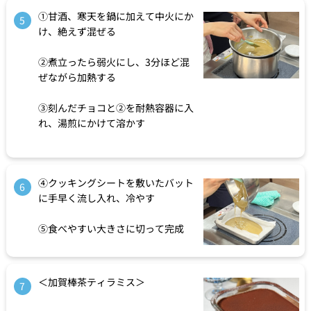
①甘酒、寒天を鍋に加えて中火にか
5
け、絶えず混ぜる
②煮立ったら弱火にし、3分ほど混
ぜながら加熱する
③刻んだチョコと②を耐熱容器に入
れ、湯煎にかけて溶かす
④クッキングシートを敷いたバット
6
に手早く流し入れ、冷やす
⑤食べやすい大きさに切って完成
＜加賀棒茶ティラミス＞
7