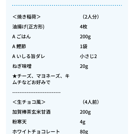
＜焼き稲荷＞
（2人分）
油揚げ(正方形)
4枚
A ごはん
200g
A 鰹節
1袋
A いしる旨ダレ
小さじ2
ねぎ味噌
20g
★チーズ、マヨネーズ、キ
ムチなどお好みで
---------------------------
＜生チョコ風＞
（4人前）
加賀棒茶玄米甘酒
200g
粉寒天
4g
ホワイトチョコレート
80g