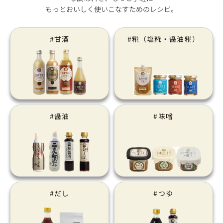
もっとおいしく使いこなすためのレシピ。
#甘酒
#糀（塩糀・醤油糀）
#醤油
#味噌
#だし
#つゆ